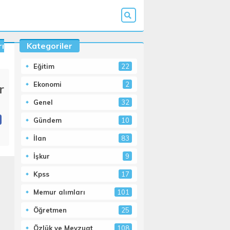
ı
Kategoriler
Eğitim
22
Ekonomi
2
r
Genel
32
Gündem
10
İlan
83
İşkur
9
Kpss
17
Memur alımları
101
Öğretmen
25
Özlük ve Mevzuat
108