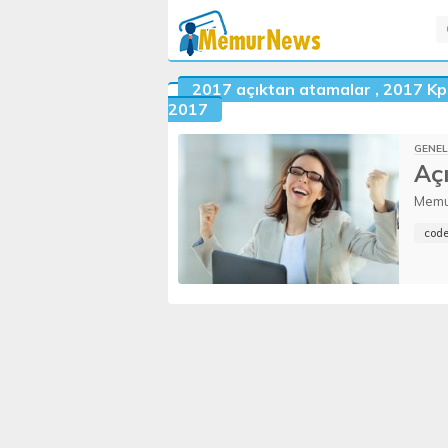
2017 açıktan atamalar
,
2017 Kp
2017
GENEL
Aç
Memur
giderm
code