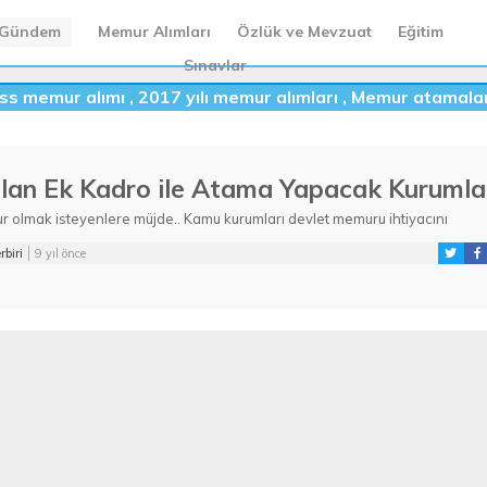
Gündem
Memur Alımları
Özlük ve Mevzuat
Eğitim
Sınavlar
ss memur alımı
,
2017 yılı memur alımları
,
Memur atamalar
ılan Ek Kadro ile Atama Yapacak Kurumla
 olmak isteyenlere müjde.. Kamu kurumları devlet memuru ihtiyacını
ek için ...
rbiri
9 yıl önce