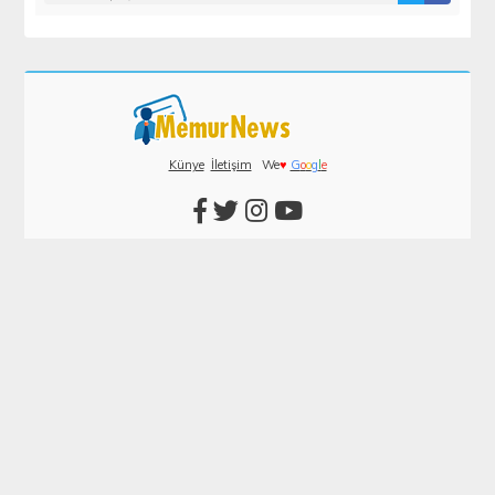
Künye
İletişim
We
♥
G
o
o
g
l
e