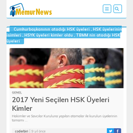
Cumhurbaşkanının atadığı HSK üyeleri
,
HSK üyelerinin
isimleri
,
HSYK üyeleri kimler oldu
,
TBMM nin atadığı HSK
üyeleri
GENEL
2017 Yeni Seçilen HSK Üyeleri
Kimler
Hakimler ve Savcılar Kuruluna yapılan atamalar ile kurulun üyelerinin
tamamı ...
coderbiri
9 yıl önce