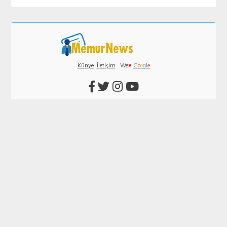
Künye
İletişim
We
♥
G
o
o
g
l
e