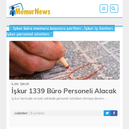
İşkur büro memuru başvuru şartları
,
İşkur iş ilanları
,
İşkur personel alımları
İLAN
,
İŞKUR
İşkur 1339 Büro Personeli Alacak
İş kur kamuda ve özel sektörde personel istihdam etmeye devam ...
coderbiri
9 yıl önce