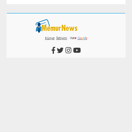
Künye
İletişim
We
♥
G
o
o
g
l
e