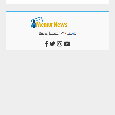
Künye
İletişim
We
♥
G
o
o
g
l
e