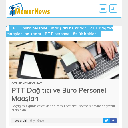
PTT büro personeli maaşları ne kadar
,
PTT dağıtıcı
maaşları ne kadar
,
PTT personeli özlük hakları
ÖZLÜK VE MEVZUAT
PTT Dağıtıcı ve Büro Personeli
Maaşları
Geçtiğimiz günlerde açıklanan kamu personeli seçme sınavından yeterli
puan alan ...
coderbiri
9 yıl önce