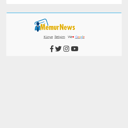
Künye
İletişim
We
♥
G
o
o
g
l
e