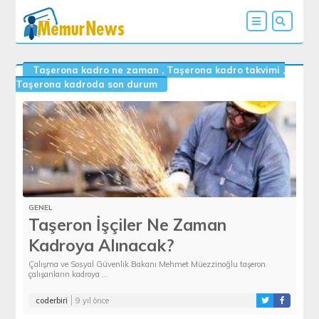
Taşerona kadro ne zaman
,
Taşerona kadro takvimi
,
Taşerona kadroda son durum
GENEL
Taşeron İşçiler Ne Zaman
Kadroya Alınacak?
Çalışma ve Sosyal Güvenlik Bakanı Mehmet Müezzinoğlu taşeron
çalışanların kadroya ...
coderbiri
9 yıl önce