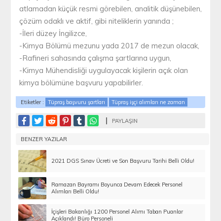
atlamadan küçük resmi görebilen, analitik düşünebilen,
çözüm odaklı ve aktif, gibi niteliklerin yanında ;
-İleri düzey İngilizce,
-Kimya Bölümü mezunu yada 2017 de mezun olacak,
-Rafineri sahasında çalışma şartlarına uygun,
-Kimya Mühendisliği uygulayacak kişilerin açık olan
kimya bölümüne başvuru yapabilirler.
Etiketler :
Tüpraş başvuru şartları
Tüpraş işçi alımları ne zaman
PAYLAŞIN
BENZER YAZILAR
2021 DGS Sınav Ücreti ve Son Başvuru Tarihi Belli Oldu!
Ramazan Bayramı Boyunca Devam Edecek Personel
Alımları Belli Oldu!
İçişleri Bakanlığı 1200 Personel Alımı Taban Puanlar
Açıklandı! Büro Personeli