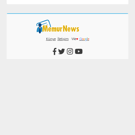
Künye
İletişim
We
♥
G
o
o
g
l
e