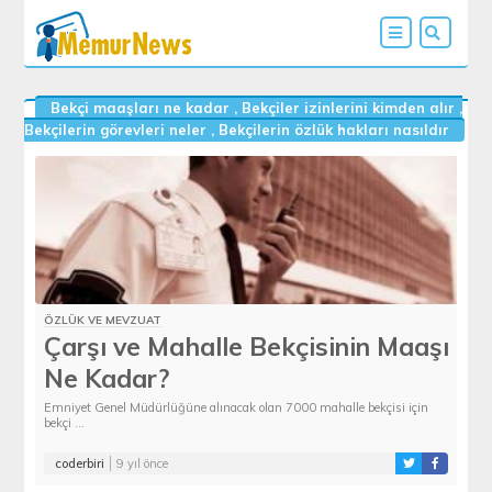
Bekçi maaşları ne kadar
,
Bekçiler izinlerini kimden alır
,
Bekçilerin görevleri neler
,
Bekçilerin özlük hakları nasıldır
ÖZLÜK VE MEVZUAT
Çarşı ve Mahalle Bekçisinin Maaşı
Ne Kadar?
Emniyet Genel Müdürlüğüne alınacak olan 7000 mahalle bekçisi için
bekçi ...
coderbiri
9 yıl önce