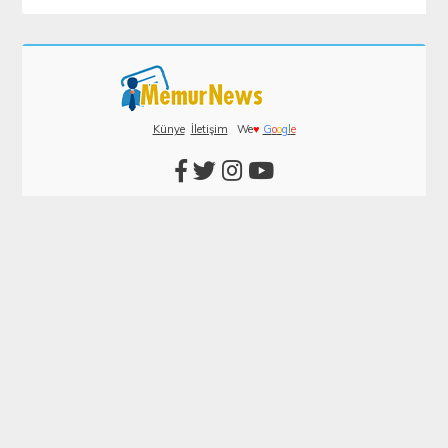
Künye
İletişim
We
♥
G
o
o
g
l
e