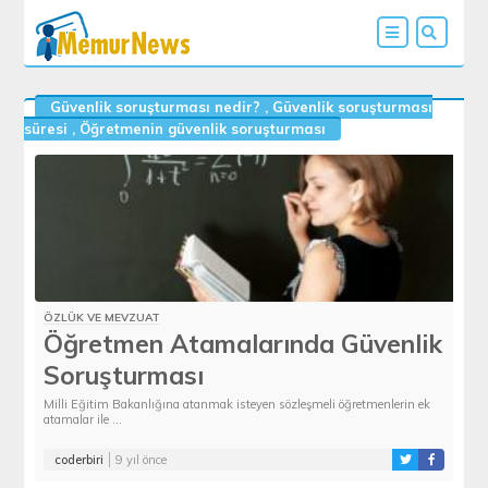
Güvenlik soruşturması nedir?
,
Güvenlik soruşturması
süresi
,
Öğretmenin güvenlik soruşturması
ÖZLÜK VE MEVZUAT
Öğretmen Atamalarında Güvenlik
Soruşturması
Milli Eğitim Bakanlığına atanmak isteyen sözleşmeli öğretmenlerin ek
atamalar ile ...
coderbiri
9 yıl önce