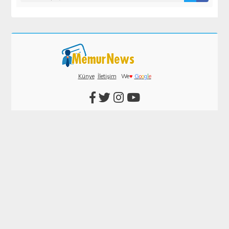
Künye
İletişim
We
♥
G
o
o
g
l
e