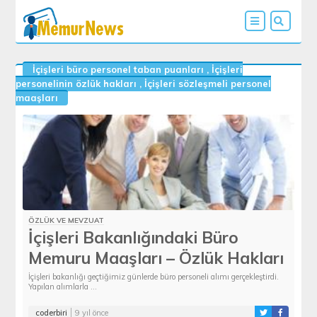
İçişleri büro personel taban puanları
,
İçişleri
personelinin özlük hakları
,
İçişleri sözleşmeli personel
maaşları
ÖZLÜK VE MEVZUAT
İçişleri Bakanlığındaki Büro
Memuru Maaşları – Özlük Hakları
İçişleri bakanlığı geçtiğimiz günlerde büro personeli alımı gerçekleştirdi.
Yapılan alımlarla ...
coderbiri
9 yıl önce