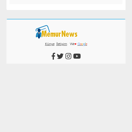
Künye
İletişim
We
♥
G
o
o
g
l
e