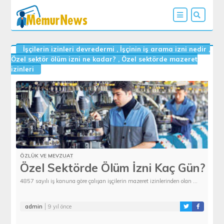
İşçilerin izinleri devredermi
,
İşçinin iş arama izni nedir
,
Özel sektör ölüm izni ne kadar?
,
Özel sektörde mazeret
izinleri
ÖZLÜK VE MEVZUAT
Özel Sektörde Ölüm İzni Kaç Gün?
4857 sayılı iş kanuna göre çalışan işçilerin mazeret izinlerinden olan ...
admin
9 yıl önce