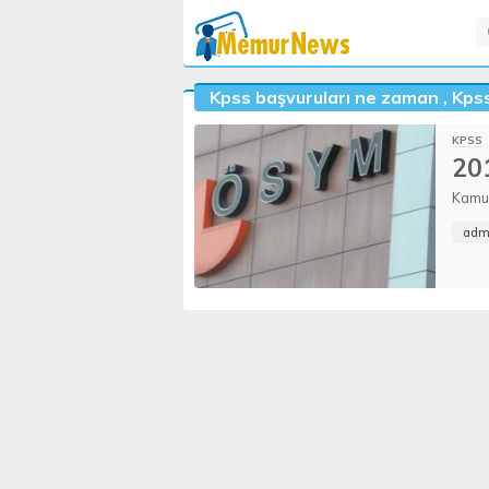
Kpss başvuruları ne zaman
,
Kpss
KPSS
201
Kamu 
Person
adm