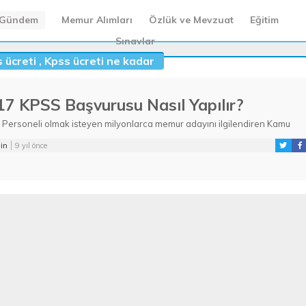
Gündem
Memur Alımları
Özlük ve Mevzuat
Eğitim
Sınavlar
 ücreti
,
Kpss ücreti ne kadar
7 KPSS Başvurusu Nasıl Yapılır?
Personeli olmak isteyen milyonlarca memur adayını ilgilendiren Kamu
eli ...
in
9 yıl önce