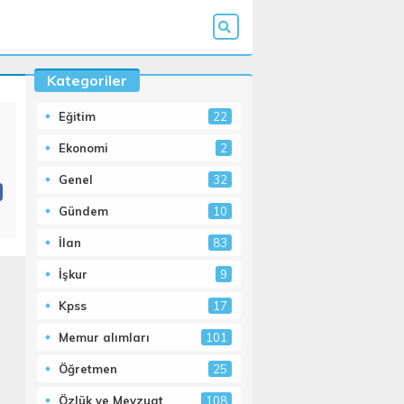
Kategoriler
Eğitim
22
Ekonomi
2
Genel
32
Gündem
10
İlan
83
İşkur
9
Kpss
17
Memur alımları
101
Öğretmen
25
Özlük ve Mevzuat
108