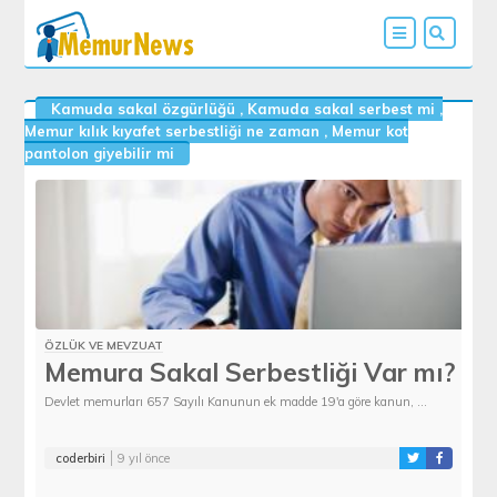
Kamuda sakal özgürlüğü
,
Kamuda sakal serbest mi
,
Memur kılık kıyafet serbestliği ne zaman
,
Memur kot
pantolon giyebilir mi
ÖZLÜK VE MEVZUAT
Memura Sakal Serbestliği Var mı?
Devlet memurları 657 Sayılı Kanunun ek madde 19'a göre kanun, ...
coderbiri
9 yıl önce