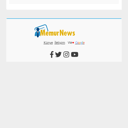
Künye
İletişim
We
♥
G
o
o
g
l
e