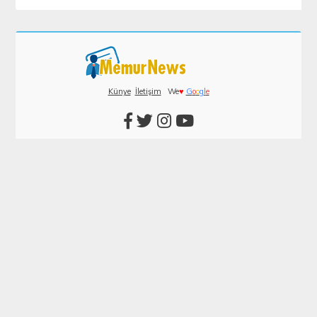
Künye
İletişim
We
♥
G
o
o
g
l
e