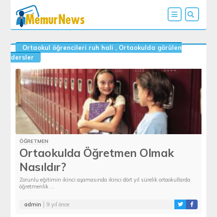
Ortaokul öğrencileri ruh hali
,
Ortaokulda görülen
dersler
ÖĞRETMEN
Ortaokulda Öğretmen Olmak
Nasıldır?
Zorunlu eğitimin ikinci aşamasında ikinci dört yıl sürelik ortaokullarda
öğretmenlik ...
admin
9 yıl önce