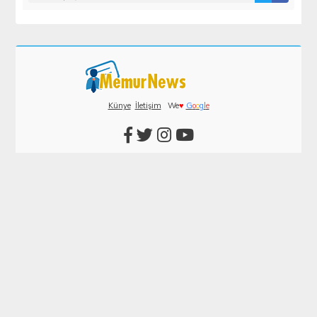
Künye
İletişim
We
♥
G
o
o
g
l
e