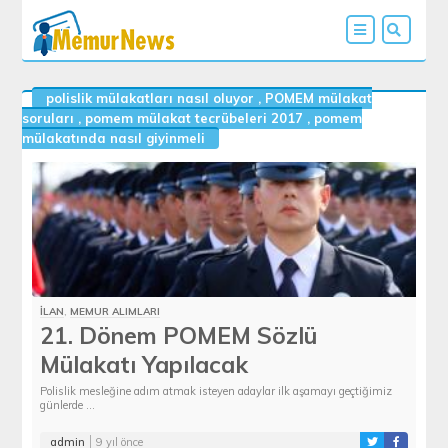
polislik mülakatları nasıl oluyor
,
POMEM mülakat
soruları
,
pomem mülakat tecrübeleri 2017
,
pomem
mülakatında nasıl giyinmeli
İLAN
,
MEMUR ALIMLARI
21. Dönem POMEM Sözlü
Mülakatı Yapılacak
Polislik mesleğine adım atmak isteyen adaylar ilk aşamayı geçtiğimiz
günlerde ...
admin
9 yıl önce