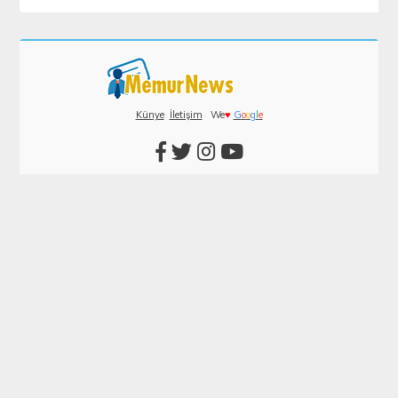
Künye
İletişim
We
♥
G
o
o
g
l
e