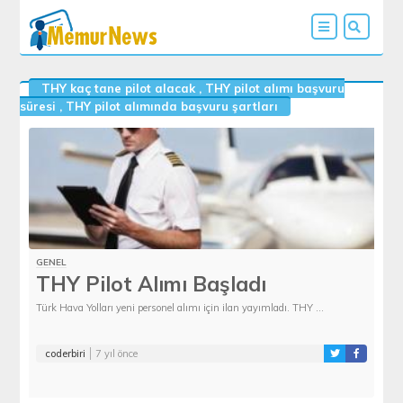
THY kaç tane pilot alacak
,
THY pilot alımı başvuru
süresi
,
THY pilot alımında başvuru şartları
GENEL
THY Pilot Alımı Başladı
Türk Hava Yolları yeni personel alımı için ilan yayımladı. THY ...
coderbiri
7 yıl önce