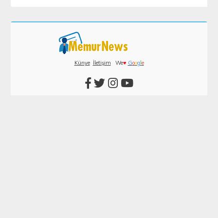
Künye
İletişim
We
♥
G
o
o
g
l
e