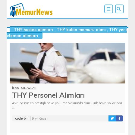
THY hostes alımları
,
THY kabin memuru alımı
,
THY yeni
eleman alımları
İLAN
,
SINAVLAR
THY Personel Alımları
Avrupa’nın en prestijli hava yolu markalarında olan Türk hava Yollarında
...
coderbiri
9 yıl önce