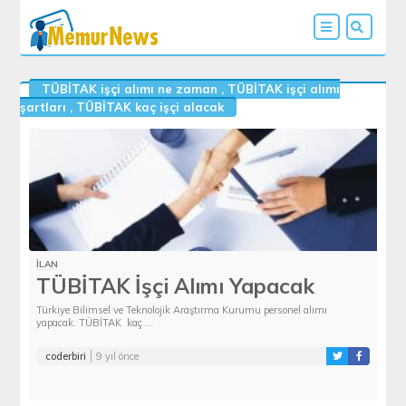
TÜBİTAK işçi alımı ne zaman
,
TÜBİTAK işçi alımı
şartları
,
TÜBİTAK kaç işçi alacak
İLAN
TÜBİTAK İşçi Alımı Yapacak
Türkiye Bilimsel ve Teknolojik Araştırma Kurumu personel alımı
yapacak. TÜBİTAK kaç ...
coderbiri
9 yıl önce