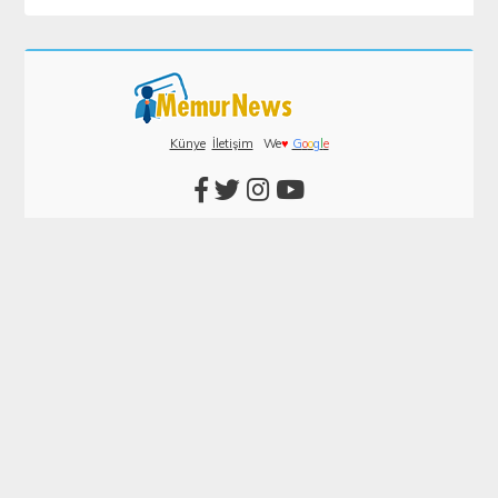
Künye
İletişim
We
♥
G
o
o
g
l
e