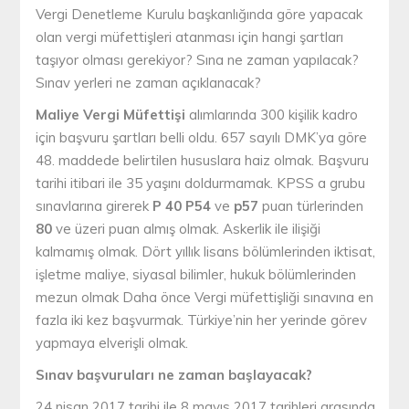
Vergi Denetleme Kurulu başkanlığında göre yapacak
olan vergi müfettişleri atanması için hangi şartları
taşıyor olması gerekiyor? Sına ne zaman yapılacak?
Sınav yerleri ne zaman açıklanacak?
Maliye Vergi Müfettişi
alımlarında 300 kişilik kadro
için başvuru şartları belli oldu. 657 sayılı DMK’ya göre
48. maddede belirtilen hususlara haiz olmak. Başvuru
tarihi itibari ile 35 yaşını doldurmamak. KPSS a grubu
sınavlarına girerek
P 40 P54
ve
p57
puan türlerinden
80
ve üzeri puan almış olmak. Askerlik ile ilişiği
kalmamış olmak. Dört yıllık lisans bölümlerinden iktisat,
işletme maliye, siyasal bilimler, hukuk bölümlerinden
mezun olmak Daha önce Vergi müfettişliği sınavına en
fazla iki kez başvurmak. Türkiye’nin her yerinde görev
yapmaya elverişli olmak.
Sınav başvuruları ne zaman başlayacak?
24 nisan 2017 tarihi ile 8 mayıs 2017 tarihleri arasında