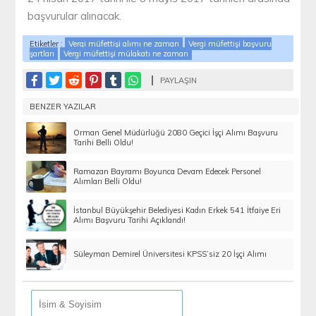
başvurular alınacak.
Etiketler :
Vergi müfettişi alımı ne zaman
Vergi müfettişi başvuru
şartları
Vergi müfettişi mülakatı ne zaman
PAYLAŞIN
BENZER YAZILAR
Orman Genel Müdürlüğü 2080 Geçici İşçi Alımı Başvuru
Tarihi Belli Oldu!
Ramazan Bayramı Boyunca Devam Edecek Personel
Alımları Belli Oldu!
İstanbul Büyükşehir Belediyesi Kadın Erkek 541 İtfaiye Eri
Alımı Başvuru Tarihi Açıklandı!
Süleyman Demirel Üniversitesi KPSS’siz 20 İşçi Alımı