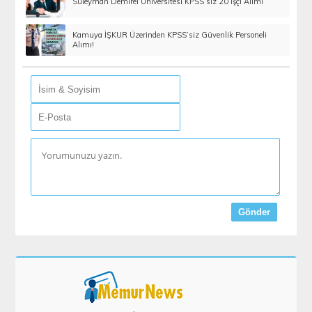
Süleyman Demirel Üniversitesi KPSS’siz 20 İşçi Alımı
Kamuya İŞKUR Üzerinden KPSS’siz Güvenlik Personeli
Alımı!