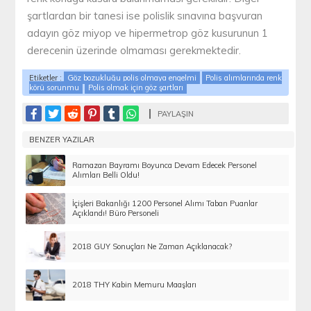
şartlardan bir tanesi ise polislik sınavına başvuran
adayın göz miyop ve hipermetrop göz kusurunun 1
derecenin üzerinde olmaması gerekmektedir.
Etiketler :
Göz bozukluğu polis olmaya engelmi
Polis alımlarında renk
körü sorunmu
Polis olmak için göz şartları
PAYLAŞIN
BENZER YAZILAR
Ramazan Bayramı Boyunca Devam Edecek Personel
Alımları Belli Oldu!
İçişleri Bakanlığı 1200 Personel Alımı Taban Puanlar
Açıklandı! Büro Personeli
2018 GUY Sonuçları Ne Zaman Açıklanacak?
2018 THY Kabin Memuru Maaşları