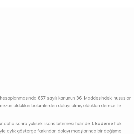
n hesaplanmasında
657
sayılı kanunun
36
. Maddesindeki hususlar
mezun oldukları bölümlerden dolayı almış oldukları derece ile
 daha sonra yüksek lisans bitirmesi halinde
1 kademe
hak
le aylık gösterge farkından dolayı maaşlarında bir değişme