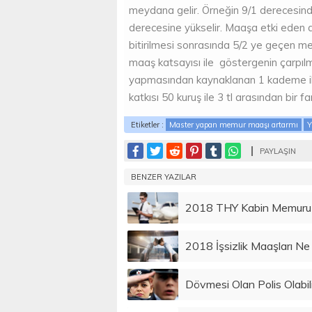
meydana gelir. Örneğin 9/1 derecesind
derecesine yükselir. Maaşa etki eden a
bitirilmesi sonrasında 5/2 ye geçen mem
maaş katsayısı ile göstergenin çarpıl
yapmasından kaynaklanan 1 kademe ile
katkısı 50 kuruş ile 3 tl arasından bir f
Etiketler :
Master yapan memur maaşı artarmı
Y
PAYLAŞIN
BENZER YAZILAR
2018 THY Kabin Memuru 
2018 İşsizlik Maaşları N
Dövmesi Olan Polis Olabili