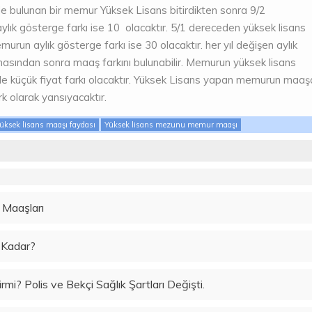
e bulunan bir memur Yüksek Lisans bitirdikten sonra 9/2
ylık gösterge farkı ise 10 olacaktır. 5/1 dereceden yüksek lisans
urun aylık gösterge farkı ise 30 olacaktır. her yıl değişen aylık
masından sonra maaş farkını bulunabilir. Memurun yüksek lisans
 küçük fiyat farkı olacaktır. Yüksek Lisans yapan memurun maaş
ark olarak yansıyacaktır.
üksek lisans maaşı faydası
Yüksek lisans mezunu memur maaşı
Maaşları
e Kadar?
rmi? Polis ve Bekçi Sağlık Şartları Değişti.