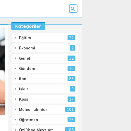
Kategoriler
Eğitim
22
Ekonomi
2
Genel
32
Gündem
10
İlan
83
İşkur
9
Kpss
17
Memur alımları
101
Öğretmen
25
Özlük ve Mevzuat
108