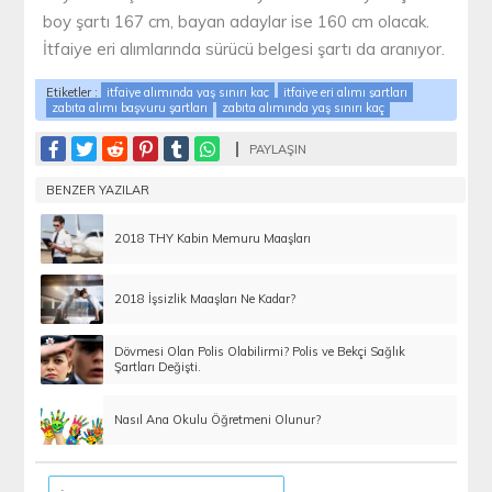
boy şartı 167 cm, bayan adaylar ise 160 cm olacak.
İtfaiye eri alımlarında sürücü belgesi şartı da aranıyor.
Etiketler :
itfaiye alımında yaş sınırı kaç
itfaiye eri alımı şartları
zabıta alımı başvuru şartları
zabıta alımında yaş sınırı kaç
PAYLAŞIN
BENZER YAZILAR
2018 THY Kabin Memuru Maaşları
2018 İşsizlik Maaşları Ne Kadar?
Dövmesi Olan Polis Olabilirmi? Polis ve Bekçi Sağlık
Şartları Değişti.
Nasıl Ana Okulu Öğretmeni Olunur?